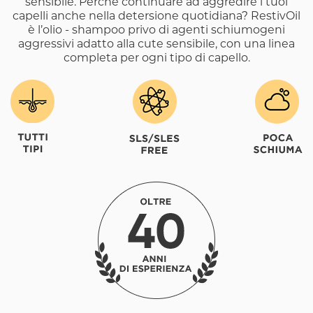
sensibile. Perché continuare ad aggredire i tuoi
capelli anche nella detersione quotidiana? RestivOil
è l’olio - shampoo privo di agenti schiumogeni
aggressivi adatto alla cute sensibile, con una linea
completa per ogni tipo di capello.
Image
Image
Image
Image