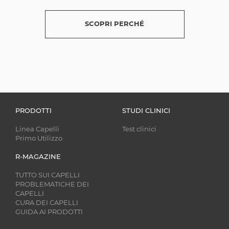
SCOPRI PERCHÉ
PRODOTTI
STUDI CLINICI
Linea Capelli
Test clinici
Primo Utilizzo
R-MAGAZINE
TUTTO SUI CAPELLI
PROBLEMATICHE DEI
CAPELLI
CURA DEI CAPELLI
GUIDA AI PRODOTTI