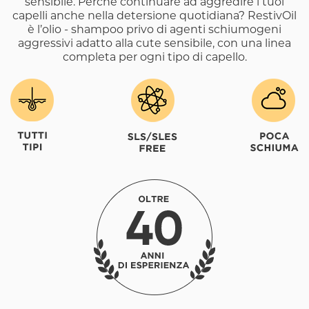
sensibile. Perché continuare ad aggredire i tuoi
capelli anche nella detersione quotidiana? RestivOil
è l’olio - shampoo privo di agenti schiumogeni
aggressivi adatto alla cute sensibile, con una linea
completa per ogni tipo di capello.
Image
Image
Image
Image