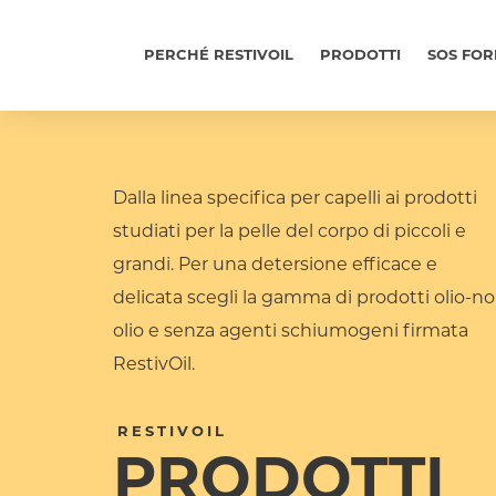
Skip
to
Main
main
PERCHÉ RESTIVOIL
PRODOTTI
SOS FO
content
navigation
Dalla linea specifica per capelli ai prodotti
studiati per la pelle del corpo di piccoli e
grandi. Per una detersione efficace e
delicata scegli la gamma di prodotti olio-n
olio e senza agenti schiumogeni firmata
RestivOil.
RESTIVOIL
PRODOTTI