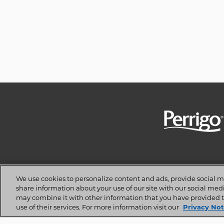
Image
I dati sono stime derivate dall'utilizzo di i
We use cookies to personalize content and ads, provide social me
share information about your use of our site with our social med
QuintilesIMS si riserva espr
may combine it with other information that you have provided t
Copyright ©
use of their services. For more information visit our
Privacy Not
Privacy Not