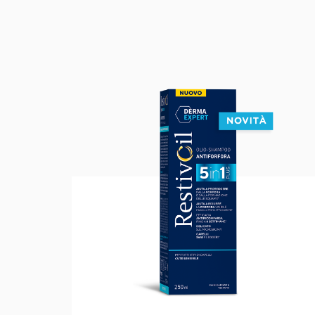
,
,
ACQUISTA
ONLINE
DALLE
SEGUENTI
FARMACIE