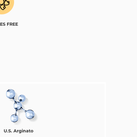
LES FREE
U.S. Arginato