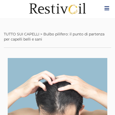
Skip
Image
to
main
content
TUTTO SUI CAPELLI
>
Bulbo pilifero: il punto di partenza
per capelli belli e sani