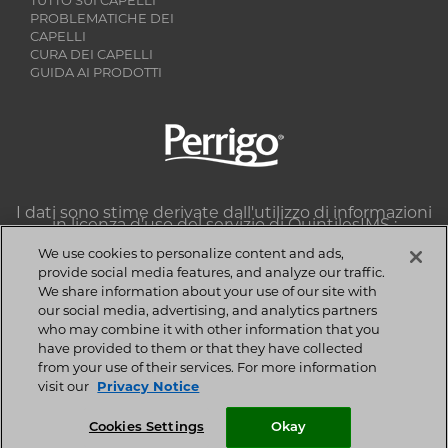
TUTTO SUI CAPELLI
PROBLEMATICHE DEI
CAPELLI
CURA DEI CAPELLI
GUIDA AI PRODOTTI
Image
I dati sono stime derivate dall'utilizzo di informazioni
in licenza d’uso del servizio di QuintilesIMS :
Dataview multichannel farmacia, classe 86B1J, sell-
out unità e valori MAT Settembre 2017.
We use cookies to personalize content and ads,
QuintilesIMS si riserva espressamente tutti i diritti,
provide social media features, and analyze our traffic.
compresi i diritti di copia, la distribuzione e la
We share information about your use of our site with
riproduzione.
our social media, advertising, and analytics partners
Copyright © 2018 Perrigo Italia S.r.l | Tutti i diritti
who may combine it with other information that you
riservati. | P.IVA 08923130010
have provided to them or that they have collected
Privacy Notice
-
Cookie Statement
-
Cookie List
-
from your use of their services. For more information
Termini e Condizioni
-
Contatti
visit our
Privacy Notice
Cookies Settings
Okay
Cookies Settings