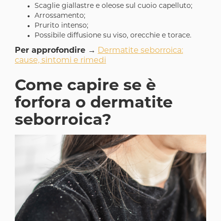
Scaglie giallastre e oleose sul cuoio capelluto;
Arrossamento;
Prurito intenso;
Possibile diffusione su viso, orecchie e torace.
Per approfondire
→
Dermatite seborroica:
cause, sintomi e rimedi
Come capire se è
forfora o dermatite
seborroica?
Image