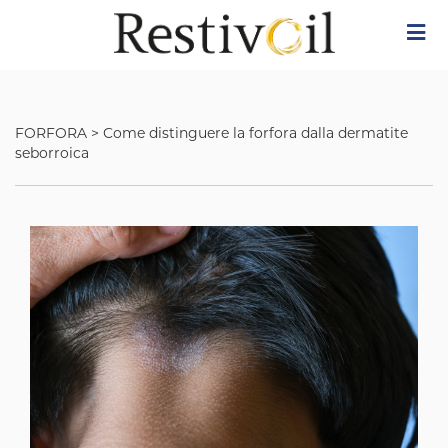
Skip
Image
to
main
content
FORFORA
>
Come distinguere la forfora dalla dermatite
seborroica