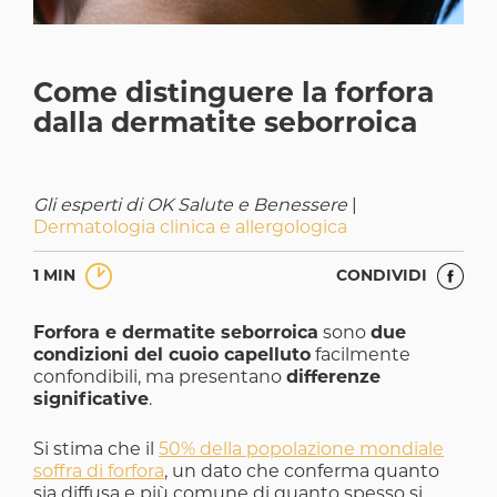
Come distinguere la forfora
dalla dermatite seborroica
Gli esperti di OK Salute e Benessere
|
Dermatologia clinica e allergologica
1 MIN
CONDIVIDI
Forfora e dermatite seborroica
sono
due
condizioni del cuoio capelluto
facilmente
confondibili, ma presentano
differenze
significative
.
Si stima che il
50% della popolazione mondiale
soffra di forfora
, un dato che conferma quanto
sia diffusa e più comune di quanto spesso si