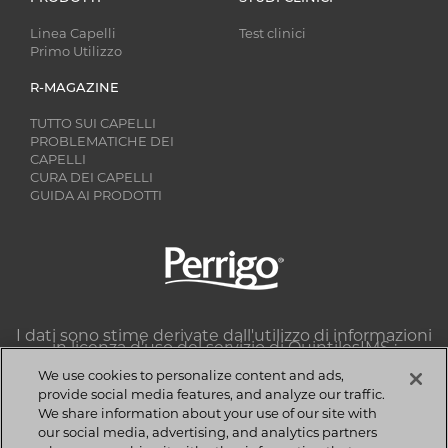
Linea Capelli
Test clinici
Primo Utilizzo
R-MAGAZINE
TUTTO SUI CAPELLI
PROBLEMATICHE DEI
CAPELLI
CURA DEI CAPELLI
GUIDA AI PRODOTTI
Image
I dati sono stime derivate dall'utilizzo di informazioni
in licenza d’uso del servizio di QuintilesIMS :
Dataview multichannel farmacia, classe 86B1J, sell-
out unità e valori MAT Settembre 2017.
We use cookies to personalize content and ads,
provide social media features, and analyze our traffic.
QuintilesIMS si riserva espressamente tutti i diritti,
compresi i diritti di copia, la distribuzione e la
We share information about your use of our site with
riproduzione.
our social media, advertising, and analytics partners
Copyright © 2018 Perrigo Italia S.r.l | Tutti i diritti