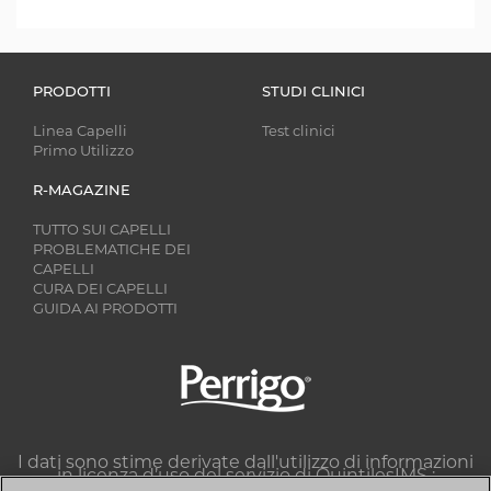
PRODOTTI
STUDI CLINICI
Linea Capelli
Test clinici
Primo Utilizzo
R-MAGAZINE
TUTTO SUI CAPELLI
PROBLEMATICHE DEI
CAPELLI
CURA DEI CAPELLI
GUIDA AI PRODOTTI
Image
I dati sono stime derivate dall'utilizzo di informazioni
in licenza d’uso del servizio di QuintilesIMS :
Dataview multichannel farmacia, classe 86B1J, sell-