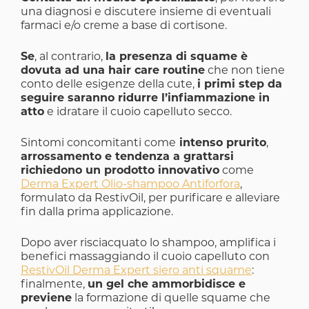
una diagnosi e discutere insieme di eventuali
farmaci e/o creme a base di cortisone.
Se
, al contrario,
la presenza di squame è
dovuta ad una hair care routine
che non tiene
conto delle esigenze della cute,
i primi step da
seguire saranno ridurre l’infiammazione in
atto
e idratare il cuoio capelluto secco.
Sintomi concomitanti come
intenso prurito
,
arrossamento e tendenza a grattarsi
richiedono un prodotto innovativo
come
Derma Expert Olio-shampoo Antiforfora
,
formulato da RestivOil, per purificare e alleviare
fin dalla prima applicazione.
Dopo aver risciacquato lo shampoo, amplifica i
benefici massaggiando il cuoio capelluto con
RestivOil Derma Expert siero anti squame
:
finalmente,
un gel che ammorbidisce e
previene
la formazione di quelle squame che