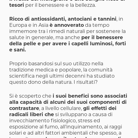
tesori
per il benessere e la bellezza.
Ricco di antiossidanti, antociani e tannini
, in
Europa e in Asia
è annoverato
da tempo
immemore tra i rimedi naturali per sostenere la
salute in generale, ma anche
per il benessere
della pelle e per avere i capelli luminosi, forti
e sani.
Proprio basandosi sul suo utilizzo nella
tradizione medica e popolare, la comunità
scientifica negli ultimi decenni ha studiato
questo dono della natura. I risultati?
Si è scoperto che
i suoi benefici sono associati
alla capacità di alcuni dei suoi componenti di
contrastare
, a livello cellulare,
gli effetti dei
radicali liberi che
si sviluppano a causa di
invecchiamento fisiologico, stress ed
esposizione al fumo, all’inquinamento, ai raggi
solari e ad altri fattori ambientali che spesso, a