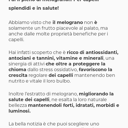
Fai il pieno di melograno… Per capelli
splendidi e in salute!
Abbiamo visto che
il melograno
non
è
solamente un frutto piacevole al palato, ma
anche dalle molte proprietà benefiche per i
capelli.
Hai infatti scoperto che è
ricco di antiossidanti,
antociani e tannini, vitamine e minerali
, una
sinergia di attivi
che oltre a proteggere la
chioma
dallo stress ossidativo,
favoriscono la
crescita
regolare
dei capelli
mantenendo ben
nutrito e vitale il loro bulbo.
Inoltre l’estratto di melograno,
migliorando la
salute dei capelli
, ne esalta la loro naturale
bellezza
mantenendoli forti, idratati, morbidi e
luminosi.
La bella notizia è che puoi scegliere uno