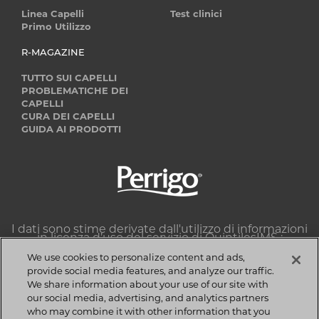
Linea Capelli
Test clinici
Primo Utilizzo
R-MAGAZINE
TUTTO SUI CAPELLI
PROBLEMATICHE DEI
CAPELLI
CURA DEI CAPELLI
GUIDA AI PRODOTTI
Image
I dati sono stime derivate dall'utilizzo di informazioni
in licenza d’uso del servizio di QuintilesIMS :
Dataview multichannel farmacia, classe 86B1J, sell-
out unità e valori MAT Settembre 2017.
We use cookies to personalize content and ads,
QuintilesIMS si riserva espressamente tutti i diritti,
provide social media features, and analyze our traffic.
compresi i diritti di copia, la distribuzione e la
We share information about your use of our site with
riproduzione.
our social media, advertising, and analytics partners
Copyright © 2018 Perrigo Italia S.r.l | Tutti i diritti
who may combine it with other information that you
riservati. | P.IVA 08923130010