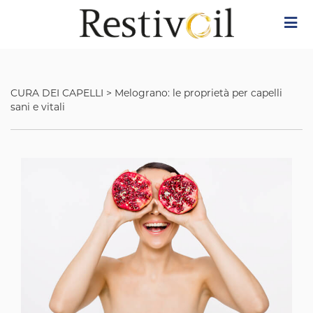
Skip
Image
to
main
content
CURA DEI CAPELLI
>
Melograno: le proprietà per capelli
sani e vitali