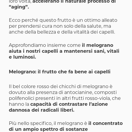
loro volta,
accelerano il naturale processo di
“aging”.
Ecco perché questo frutto è un ottimo alleato
per prendersi cura non solo della salute, ma
anche della bellezza e della vitalità dei capelli.
Approfondiamo insieme come
il melograno
aiuta i nostri capelli a mantenersi sani, vitali
e luminosi.
Melograno: il frutto che fa bene ai capelli
Il bel colore rosso dei chicchi di melograno è
dovuto alla presenza di antocianine, composti
polifenolici presenti in altri frutti rosso-viola, che
hanno la
capacità di contrastare l’azione
dannosa dei radicali liberi.
Più nello specifico, il melograno è
il concentrato
di un ampio spettro di sostanze