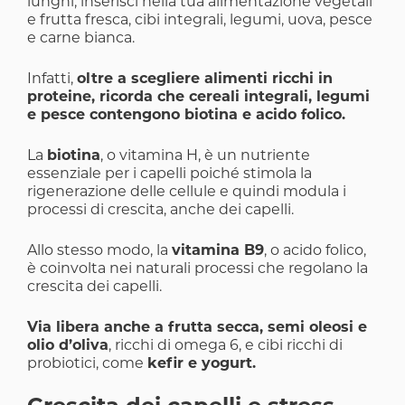
lunghi, inserisci nella tua alimentazione vegetali
e frutta fresca, cibi integrali, legumi, uova, pesce
e carne bianca.
Infatti,
oltre a scegliere alimenti ricchi in
proteine, ricorda che cereali integrali, legumi
e pesce contengono biotina e acido folico.
La
biotina
, o vitamina H, è un nutriente
essenziale per i capelli poiché stimola la
rigenerazione delle cellule e quindi modula i
processi di crescita, anche dei capelli.
Allo stesso modo, la
vitamina B9
, o acido folico,
è coinvolta nei naturali processi che regolano la
crescita dei capelli.
Via libera anche a frutta secca, semi oleosi e
olio d’oliva
, ricchi di omega 6, e cibi ricchi di
probiotici, come
kefir e yogurt.