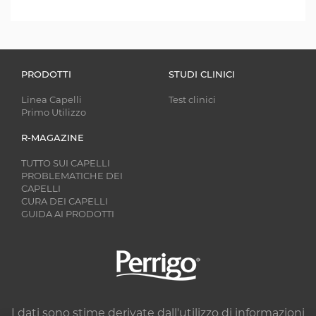
PRODOTTI
STUDI CLINICI
Linea Capelli
Test clinici
Primo Utilizzo
R-MAGAZINE
TUTTO SUI CAPELLI
PROBLEMATICHE DEI
CAPELLI
CURA DEI CAPELLI
GUIDA AI PRODOTTI
Image
I dati sono stime derivate dall'utilizzo di informazioni