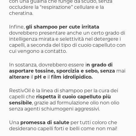
con una guaina che funge da scudo, senza
occludere la “respirazione” cellulare e la
cheratina.
Infine,
gli shampoo per cute irritata
dovrebbero presentare anche un certo grado di
intelligenza mirata e selettività nel detergere i
capelli, a seconda del tipo di cuoio capelluto con
cui vengono a contatto.
In sostanza, dovrebbero essere i
n grado di
asportare tossine, sporcizia e sebo, senza
mai
alterare
il
pH e
il
film idrolipidico.
RestivOil
è la linea di shampoo per la cura dei
capelli che
rispetta il cuoio capelluto più
sensibile
, grazie ad formulazione olio non olio
senza agenti schiumogeni aggressivi.
Una
promessa di salute
per tutti coloro che
desiderano capelli forti e belli come non mai!