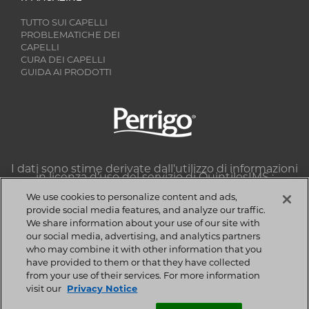
TUTTO SUI CAPELLI
PROBLEMATICHE DEI
CAPELLI
CURA DEI CAPELLI
GUIDA AI PRODOTTI
Image
I dati sono stime derivate dall'utilizzo di informazioni
in licenza d’uso del servizio di QuintilesIMS :
Dataview multichannel farmacia, classe 86B1J, sell-
out unità e valori MAT Settembre 2017.
We use cookies to personalize content and ads,
QuintilesIMS si riserva espressamente tutti i diritti,
provide social media features, and analyze our traffic.
compresi i diritti di copia, la distribuzione e la
We share information about your use of our site with
riproduzione.
our social media, advertising, and analytics partners
Copyright © 2018 Perrigo Italia S.r.l | Tutti i diritti
who may combine it with other information that you
riservati. | P.IVA 08923130010
have provided to them or that they have collected
Privacy Notice
-
Cookie Statement
-
Cookie List
-
from your use of their services. For more information
Termini e Condizioni
-
Contatti
visit our
Privacy Notice