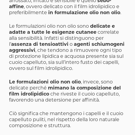
arrossato, irritato e sensibile è quello
sebo-
affine
, ovvero delicato con il film idrolipidico e
preferibilmente
in formulazione olio non olio
.
Le formulazioni olio non olio sono
delicate e
adatte a tutte le esigenze cutanee
correlate
alla sensibilità. Infatti si distinguono per
l’
assenza di tensioattivi
o
agenti schiumogeni
aggressivi
, che tendono a rimuovere ogni tipo
di protezione lipidica e acquosa presente sia sul
cuoio capelluto, sia sull’intero fusto dei capelli,
ovvero sul film idrolipidico.
Le formulazioni olio non olio
, invece, sono
delicate perché
mimano la composizione del
film idrolipidico
che riveste il cuoio capelluto,
favorendo una detersione per affinità.
Ciò significa che mantengono i capelli e il cuoio
capelluto puliti, nel rispetto della loro naturale
composizione e struttura.