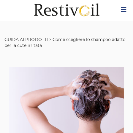
Skip
Image
to
main
content
GUIDA AI PRODOTTI
>
Come scegliere lo shampoo adatto
per la cute irritata