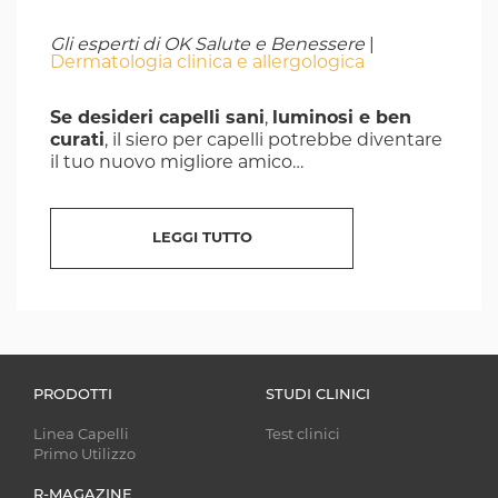
Gli esperti di OK Salute e Benessere
|
Dermatologia clinica e allergologica
Se desideri capelli sani
,
luminosi e ben
curati
, il siero per capelli potrebbe diventare
il tuo nuovo migliore amico…
LEGGI TUTTO
PRODOTTI
STUDI CLINICI
Linea Capelli
Test clinici
Primo Utilizzo
R-MAGAZINE